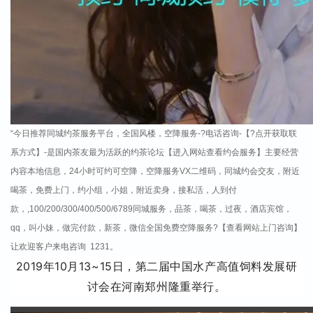
“今日推荐同城约茶服务平台，全国风楼，空降服务-?电话咨询-【?点开获取联
系方式】-是国内茶友最为活跃的约茶论坛【进入网站查看约会服务】主要经营
内容本地信息，24小时可约可空降，空降服务VX二维码，同城约会交友，附近
喝茶，免费上门，约小组，小姐，附近卖身，接私活，人到付
款，,100/200/300/400/500/6789同城服务，品茶，喝茶，过夜，酒店宾馆，
qq，叫小妹，做完付款，新茶，微信全国免费空降服务?【查看网站上门咨询】
让欢迎客户来电咨询 1231。
2019
10
13~15
年
月
日，第二届中国水产高值饲料发展研
讨会在河南郑州隆重举行。