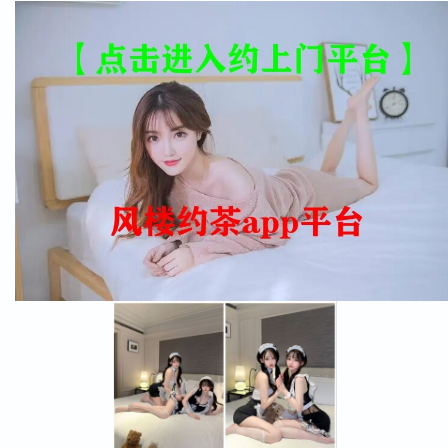
真的吗-小妹服务
同城喝茶的服务平台联系方式
在酒店晚上大家都是怎么约到附近的—附近可约女联系方式
同城约茶服务平台-同城喝茶电话-约茶电话-同城附近品茶电话联系
方式-博客 580
现在小姐姐都怎么联系
同城快餐群24Hour
到一个陌生的城市怎么找服务_100块钱上门4小时特殊什么_百便
_bk
同城上门联系方式_怎么找当地小妹_百度百科
年薪30-50万高薪求人！荆州益农广纳贤才，来了就是益农人
美丽的泰国之旅