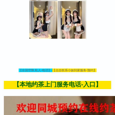
【销量捷报】热烈祝贺荆州益农饲料水产料单月破万吨！
荆州益农饲料营销团队神农架之旅
荆州益农饲料有限公司成功召开2013年度生产部表彰大会
微信400快服务人到付款是真的吗-附近100米单身女的电话
qq附近的人是真的在附近吗-联系约游
soul上怎么约附近同城的服务-2023闲鱼怎么找同城的约妹暗号-闲约
【全国空降,私人-电话】-
【点击联系小妹到家服务-预约】
网
这个舞台·任你飞跃
【本地约茶上门服务电话-入口】
益农饲料公司2017年特种料招商会完美收官！
绿色益农 快乐工作 健康生活
怎么在微信附近找服务_微信约附近鸡安全吗—本地便民