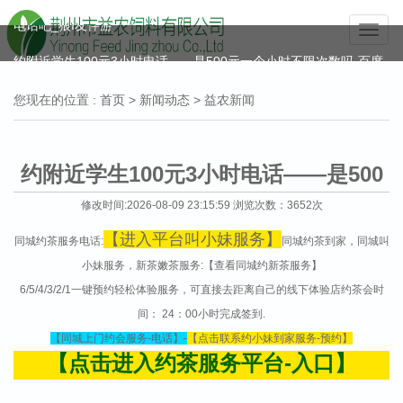
电话吧_狼I友伴游
Toggle
naviga
约附近学生100元3小时电话——是500元一个小时不限次数吗-百度-
百科
您现在的位置 :
首页
>
新闻动态
> 益农新闻
附近约100元3小时怎么去找寻找附近的人附近有美女吗-百度-百科
今日推荐同城约茶服务平台，全国风楼，空降
约附近学生100元3小时电话——是500
400一次全约微信联系方式-附近服务快餐的地-MBA约网
元一个小时不限次数吗-百度-百科
修改时间:2026-08-09 23:15:59 浏览次数：3652次
微信附近的人怎么找茶
【进入平台叫小妹服务】
同城约茶服务电话:
同城约茶到家，同城叫
2014年度“科技下乡、服务塘头”技术推广会——洪湖站
小妹服务，新茶嫩茶服务:
【查看同城约新茶服务】
6/5/4/3/2/1一键预约轻松体验服务，可直接去距离自己的线下体验店约茶会时
全国高端空降app可约平台_全国可约可空降联系方式-全国空降约
间： 24：00小时完成签到.
app软件
【同城上门约会服务-电话】-
【点击联系约小妹到家服务-预约】
【点击进入约茶服务平台-入口】
微信二维码叫小妹150电话-同城叫小妹电话号码-微信快约100元是